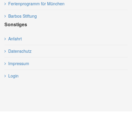
Ferienprogramm für München
Barbos Stiftung
Sonstiges
Anfahrt
Datenschutz
Impressum
Login
Alle Inhalte unterliegen dem Urheberrecht. Jegliches Kopieren,
Vervielfältigen und Verwenden von Daten und Informationen